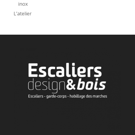
inox
L’atelier