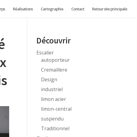
rps
Réalisations
Cartographie
Contact
Retour site principale
é
Découvrir
Escalier
ox
autoporteur
Cremaillere
is
Design
industriel
limon acier
limon-central
suspendu
Traditionnel