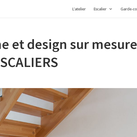
L’atelier
Escalier
Garde-co
e et design sur mesur
-ESCALIERS