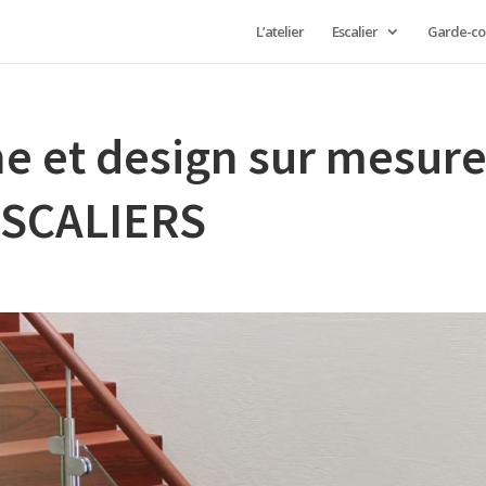
L’atelier
Escalier
Garde-co
e et design sur mesur
-ESCALIERS