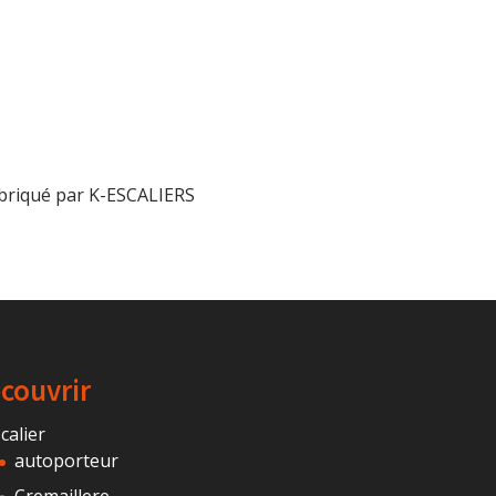
abriqué par K-ESCALIERS
couvrir
calier
autoporteur