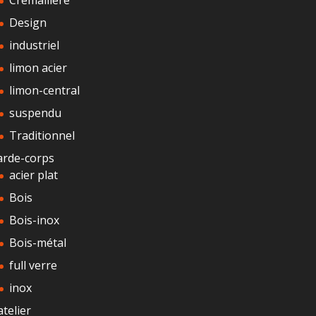
Cremaillere
Design
industriel
limon acier
limon-central
suspendu
Traditionnel
arde-corps
acier plat
Bois
Bois-inox
Bois-métal
full verre
inox
atelier