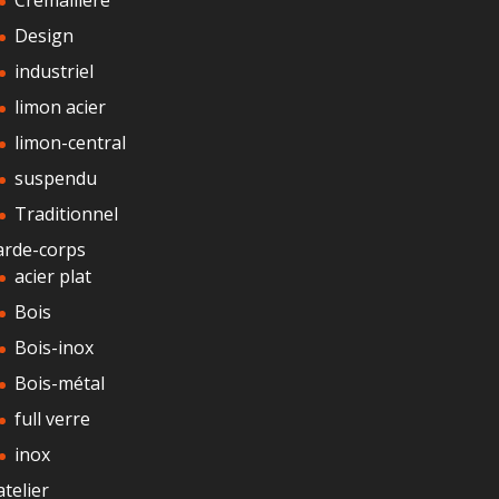
Cremaillere
Design
industriel
limon acier
limon-central
suspendu
Traditionnel
arde-corps
acier plat
Bois
Bois-inox
Bois-métal
full verre
inox
atelier