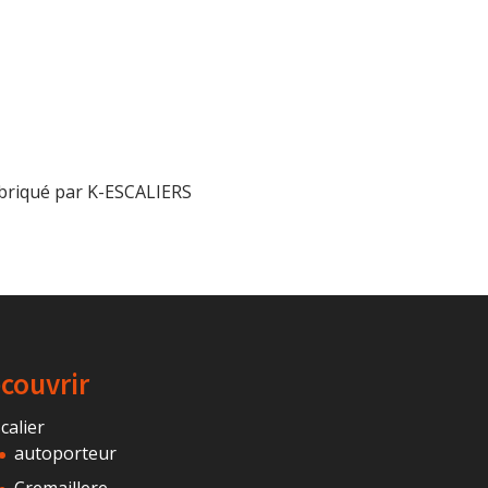
abriqué par K-ESCALIERS
couvrir
calier
autoporteur