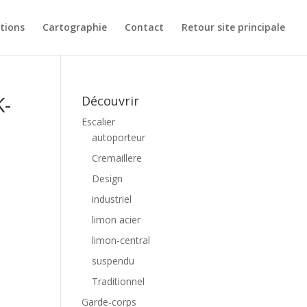
ations
Cartographie
Contact
Retour site principale
K-
Découvrir
Escalier
autoporteur
Cremaillere
Design
industriel
limon acier
limon-central
suspendu
Traditionnel
Garde-corps