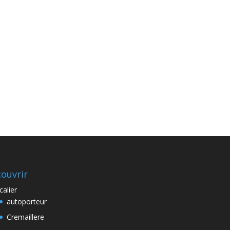
ouvrir
calier
autoporteur
Cremaillere