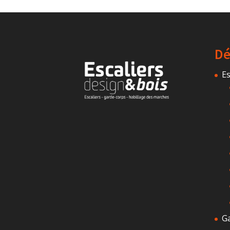
Dé
Es
G