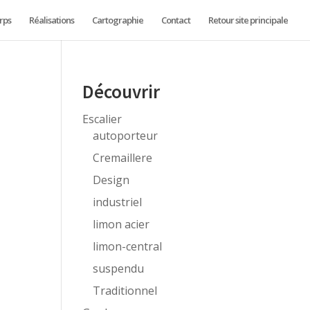
rps
Réalisations
Cartographie
Contact
Retour site principale
Découvrir
Escalier
autoporteur
Cremaillere
Design
industriel
limon acier
limon-central
suspendu
Traditionnel