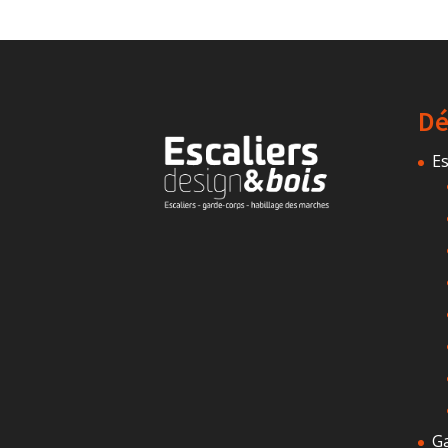
Dé
Es
G