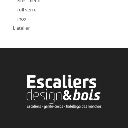
Bois-métal
full verre
inox
L’atelier