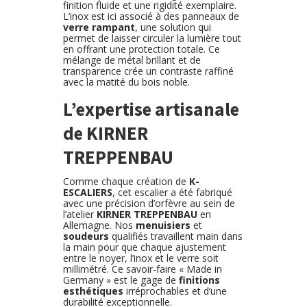
finition fluide et une rigidité exemplaire.
L’inox est ici associé à des panneaux de
verre rampant
, une solution qui
permet de laisser circuler la lumière tout
en offrant une protection totale. Ce
mélange de métal brillant et de
transparence crée un contraste raffiné
avec la matité du bois noble.
L’expertise artisanale
de KIRNER
TREPPENBAU
Comme chaque création de
K-
ESCALIERS
, cet escalier a été fabriqué
avec une précision d’orfèvre au sein de
l’atelier
KIRNER TREPPENBAU
en
Allemagne. Nos
menuisiers
et
soudeurs
qualifiés travaillent main dans
la main pour que chaque ajustement
entre le noyer, l’inox et le verre soit
millimétré. Ce savoir-faire « Made in
Germany » est le gage de
finitions
esthétiques
irréprochables et d’une
durabilité exceptionnelle.