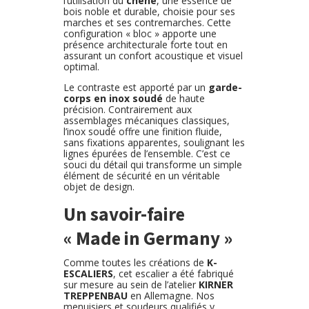
l’utilisation du
chêne
, une essence de
bois noble et durable, choisie pour ses
marches et ses contremarches. Cette
configuration « bloc » apporte une
présence architecturale forte tout en
assurant un confort acoustique et visuel
optimal.
Le contraste est apporté par un
garde-
corps en inox soudé
de haute
précision. Contrairement aux
assemblages mécaniques classiques,
l’inox soudé offre une finition fluide,
sans fixations apparentes, soulignant les
lignes épurées de l’ensemble. C’est ce
souci du détail qui transforme un simple
élément de sécurité en un véritable
objet de design.
Un savoir-faire
« Made in Germany »
Comme toutes les créations de
K-
ESCALIERS
, cet escalier a été fabriqué
sur mesure au sein de l’atelier
KIRNER
TREPPENBAU
en Allemagne. Nos
menuisiers et soudeurs qualifiés y