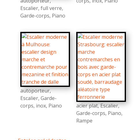
autoporteur
,
corps
,
inox
,
Piano
Escalier
,
full verre
,
Garde-corps
,
Piano
autoporteur
,
Escalier
,
Garde-
corps
,
inox
,
Piano
acier plat
,
Escalier
,
Garde-corps
,
Piano
,
Rampe